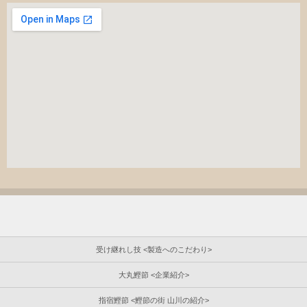
受け継れし技 <製造へのこだわり>
大丸鰹節 <企業紹介>
指宿鰹節 <鰹節の街 山川の紹介>