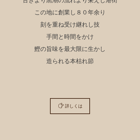
古きより黒潮の流れより栄えし港街
この地に創業し８０年余り
刻を重ね受け継れし技
手間と時間をかけ
鰹の旨味を最大限に生かし
造られる本枯れ節
詳しくは