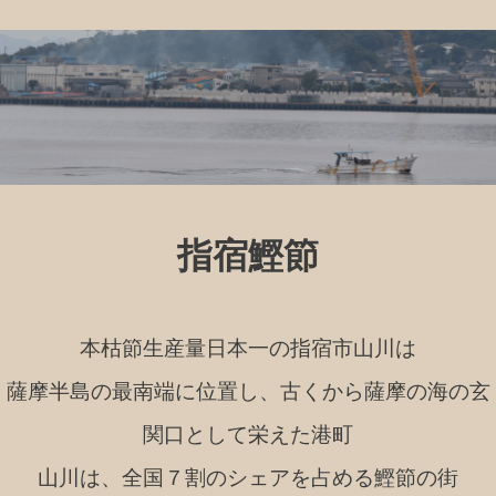
指宿鰹節
本枯節生産量日本一の指宿市山川は
薩摩半島の最南端に位置し、古くから薩摩の海の玄
関口として栄えた港町
山川は、全国７割のシェアを占める鰹節の街